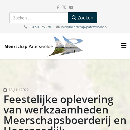
Zoeken
Zoeken
+31 50 5255 381
info@meerschap-paterswolde.nl
18 JULI 2022
Feestelijke oplevering
van werkzaamheden
Meerschapsboerderij en