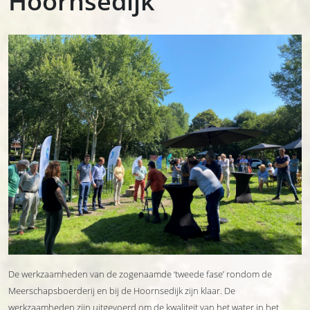
Hoornsedijk
De werkzaamheden van de zogenaamde ‘tweede fase’ rondom de
Meerschapsboerderij en bij de Hoornsedijk zijn klaar. De
werkzaamheden zijn uitgevoerd om de kwaliteit van het water in het