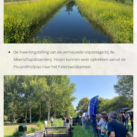
De inwerkingstelling van de vernieuwde vispassage bij de
Meerschapsboerderij. Vissen kunnen weer optrekken vanuit de
Piccardthofplas naar het Paterswoldsemeer.