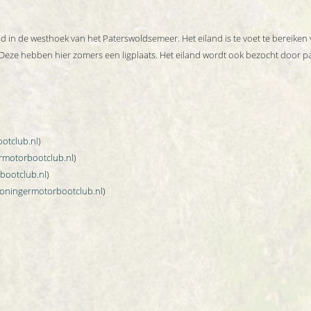
nd in de westhoek van het Paterswoldsemeer. Het eiland is te voet te bereike
Deze hebben hier zomers een ligplaats. Het eiland wordt ook bezocht door p
otclub.nl
)
motorbootclub.nl
)
bootclub.nl
)
oningermotorbootclub.nl
)