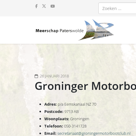
Zoeken
26 JANUARI 2018
Groninger Motorbo
Adres:
p/a Eemskanaal NZ 70
Postcode:
9713 AB
Woonplaats:
Groningen
Telefoon:
050-3141728
Email:
secretariaat@groningermotorbootclub.nl