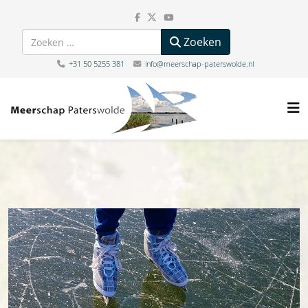
Zoeken
Zoeken
+31 50 5255 381
info@meerschap-paterswolde.nl