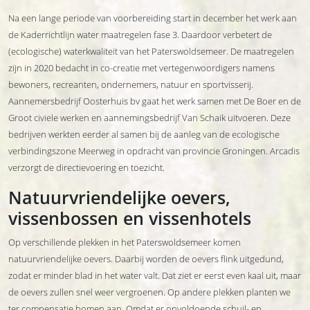
Na een lange periode van voorbereiding start in december het werk aan
de Kaderrichtlijn water maatregelen fase 3. Daardoor verbetert de
(ecologische) waterkwaliteit van het Paterswoldsemeer. De maatregelen
zijn in 2020 bedacht in co-creatie met vertegenwoordigers namens
bewoners, recreanten, ondernemers, natuur en sportvisserij.
Aannemersbedrijf Oosterhuis bv gaat het werk samen met De Boer en de
Groot civiele werken en aannemingsbedrijf Van Schaik uitvoeren. Deze
bedrijven werkten eerder al samen bij de aanleg van de ecologische
verbindingszone Meerweg in opdracht van provincie Groningen. Arcadis
verzorgt de directievoering en toezicht.
Natuurvriendelijke oevers,
vissenbossen en vissenhotels
Op verschillende plekken in het Paterswoldsemeer komen
natuurvriendelijke oevers. Daarbij worden de oevers flink uitgedund,
zodat er minder blad in het water valt. Dat ziet er eerst even kaal uit, maar
de oevers zullen snel weer vergroenen. Op andere plekken planten we
ter compensatie bomen aan. Omdat er onvoldoende schuil- en