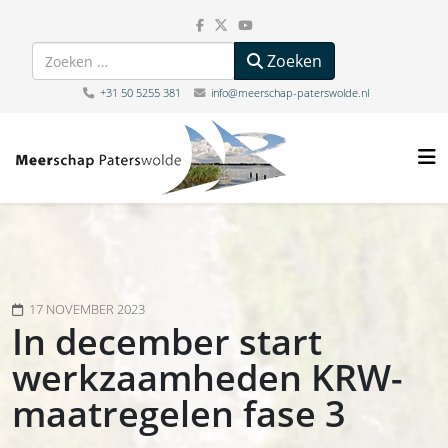
Zoeken
Zoeken
+31 50 5255 381
info@meerschap-paterswolde.nl
17 NOVEMBER 2023
In december start
werkzaamheden KRW-
maatregelen fase 3