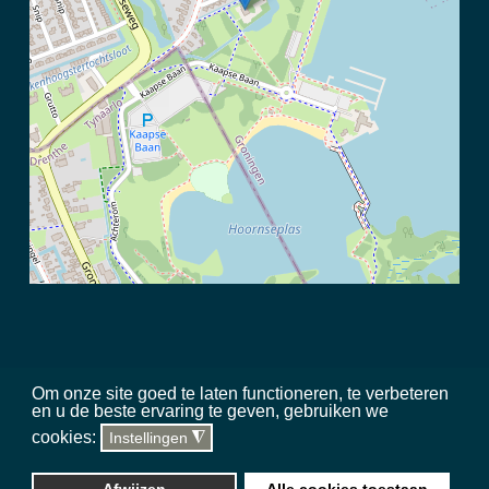
Om onze site goed te laten functioneren, te verbeteren
en u de beste ervaring te geven, gebruiken we
©
2026 Meerschap Paterswolde |
privacy disclaimer
|
regels in het
cookies:
Instellingen
◮
gebied
|
sitemap
|
team
|
toegankelijkheid
Website, hosting & updates
Silverstone Studio