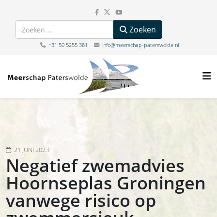
Zoeken
Zoeken
+31 50 5255 381
info@meerschap-paterswolde.nl
21 JUNI 2023
Negatief zwemadvies
Hoornseplas Groningen
vanwege risico op