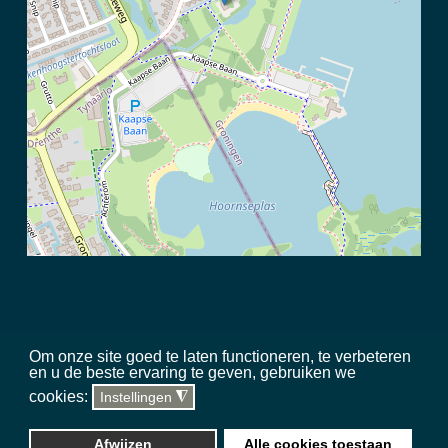
Om onze site goed te laten functioneren, te verbeteren
en u de beste ervaring te geven, gebruiken we
©
2026 Meerschap Paterswolde |
privacy disclaimer
|
regels in het
cookies:
Instellingen
◮
gebied
|
sitemap
|
team
|
toegankelijkheid
Website, hosting & updates
Silverstone Studio
Afwijzen
Alle cookies toestaan