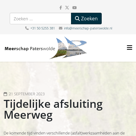
Zoeken
Zoeken
+31 50 5255 381
info@meerschap-paterswolde.nl
21 SEPTEMBER 2023
Tijdelijke afsluiting
Meerweg
De komende tijd vinden verschillende (asfalt)werkzaamheden aan de