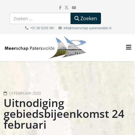
Zoeken
Zoeken
+31 50 5255 381
info@meerschap-paterswolde.nl
13 FEBRUARI 2020
Uitnodiging
gebiedsbijeenkomst 24
februari