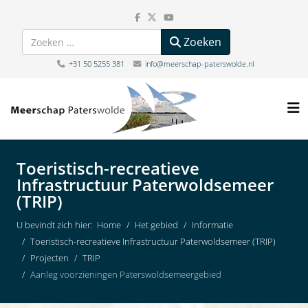
Zoeken
Zoeken
+31 50 5255 381
info@meerschap-paterswolde.nl
Toeristisch-recreatieve
Infrastructuur Paterwoldsemeer
(TRIP)
U bevindt zich hier:
Home
Het gebied
Informatie
Toeristisch-recreatieve Infrastructuur Paterwoldsemeer (TRIP)
Projecten
TRIP
Aanleg voorzieningen Paterswoldsemeergebied