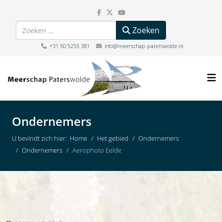
Zoeken
Zoeken
+31 50 5255 381
info@meerschap-paterswolde.nl
Ondernemers
U bevindt zich hier:
Home
Het gebied
Ondernemers
Ondernemers
Aerophoto Eelde