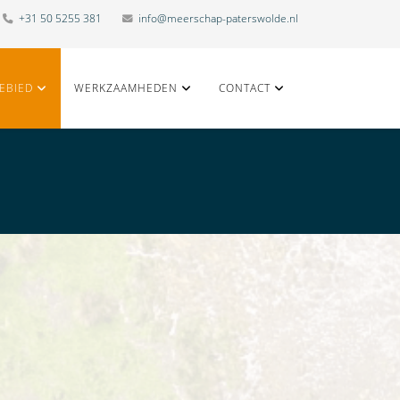
+31 50 5255 381
info@meerschap-paterswolde.nl
EBIED
WERKZAAMHEDEN
CONTACT