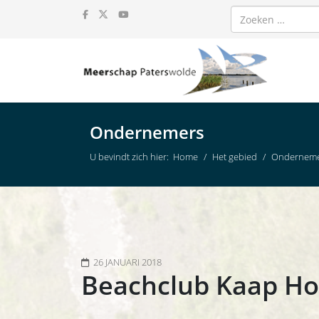
Zoeken
Ondernemers
U bevindt zich hier:
Home
Het gebied
Ondernem
26 JANUARI 2018
Beachclub Kaap H