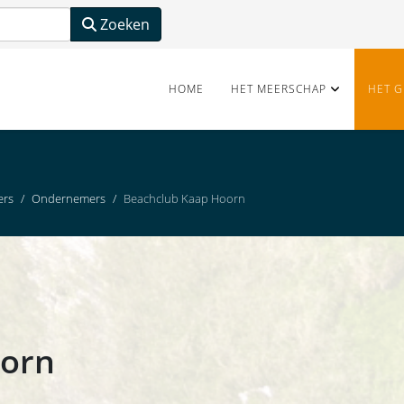
Zoeken
HOME
HET MEERSCHAP
HET G
ers
Ondernemers
Beachclub Kaap Hoorn
oorn