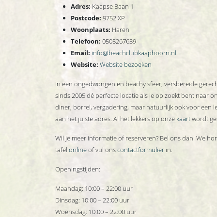
Adres:
Kaapse Baan 1
Postcode:
9752 XP
Woonplaats:
Haren
Telefoon:
0505267639
Email:
info@beachclubkaaphoorn.nl
Website:
Website bezoeken
In een ongedwongen en beachy sfeer, versbereide gerecht
sinds 2005 dé perfecte locatie als je op zoekt bent naar
diner, borrel, vergadering, maar natuurlijk ook voor een le
aan het juiste adres. Al het lekkers op onze
kaart
wordt ges
Wil je meer informatie of reserveren? Bel ons dan! We hore
tafel
online
of vul ons
contactformulier
in.
Openingstijden:
Maandag: 10:00 – 22:00 uur
Dinsdag: 10:00 – 22:00 uur
Woensdag: 10:00 – 22:00 uur