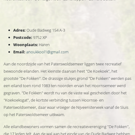
Adres:
Oude Badweg 154 A-3
Postcode:
9752 XP
Woonplaats:
Haren
Email:
anoukkool1@gmail.com
Aan de noordzijde van het Paterswoldsemeer liggen twee recreatief
bewoonde eilanden. Het kleinste daarvan heet "De Koekoek", het
grootste "De Fokken". De drassige stukjes grond "De Fokken" werden pas
een eiland toen rond 1983 ten noorden ervan het Hoornsemeer werd
gegraven. "De Fokken" wordt nu van de vaste wal gescheiden door het
"Koekoeksgat", de kortste verbinding tussen Hoornse- en
Paterswoldsemeer, daar waar vroeger de Nijveensterwiek vanaf de Sluis
op het Paterswoldsemeer uitkwam.
Alle eilandbewoners vormen samen de recreatievereniging "De Fokken",
die 17 leden telt. Aan de wal aan het einde van de Oude Badweg hebben