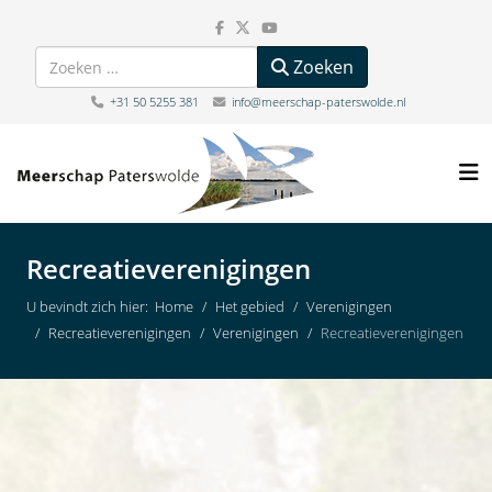
Zoeken
Zoeken
+31 50 5255 381
info@meerschap-paterswolde.nl
Recreatieverenigingen
U bevindt zich hier:
Home
Het gebied
Verenigingen
Recreatieverenigingen
Verenigingen
Recreatieverenigingen