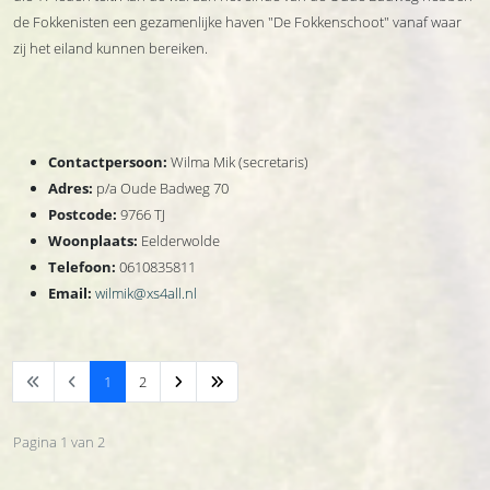
de Fokkenisten een gezamenlijke haven "De Fokkenschoot" vanaf waar
zij het eiland kunnen bereiken.
Contactpersoon:
Wilma Mik (secretaris)
Adres:
p/a Oude Badweg 70
Postcode:
9766 TJ
Woonplaats:
Eelderwolde
Telefoon:
0610835811
Email:
wilmik@xs4all.nl
1
2
Pagina 1 van 2