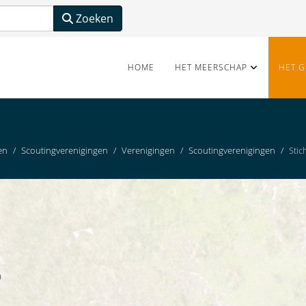
Zoeken
HOME
HET MEERSCHAP
HET G
en
Scoutingverenigingen
Verenigingen
Scoutingverenigingen
Stic
)