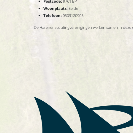
Postcode:
9761 BP
Woonplaats:
Eelde
Telefoon:
0503120905
De Harener scoutingverenigingen werken samen in deze s