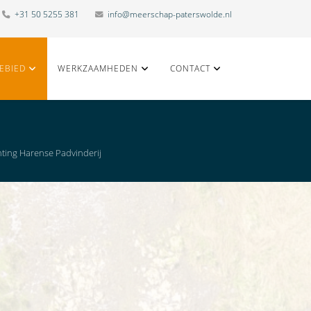
+31 50 5255 381
info@meerschap-paterswolde.nl
EBIED
WERKZAAMHEDEN
CONTACT
hting Harense Padvinderij