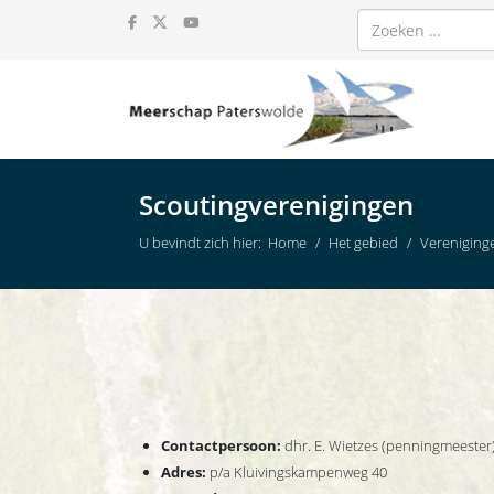
Zoeken
Scoutingverenigingen
U bevindt zich hier:
Home
Het gebied
Vereniging
Contactpersoon:
dhr. E. Wietzes (penningmeester
Adres:
p/a Kluivingskampenweg 40