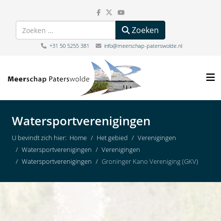
Zoeken
Zoeken
+31 50 5255 381
info@meerschap-paterswolde.nl
Watersportverenigingen
U bevindt zich hier:
Home
Het gebied
Verenigingen
Watersportverenigingen
Verenigingen
Watersportverenigingen
Groninger Kano Vereniging (GKV)