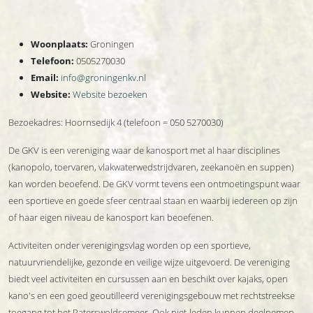
Woonplaats:
Groningen
Telefoon:
0505270030
Email:
info@groningenkv.nl
Website:
Website bezoeken
Bezoekadres: Hoornsedijk 4 (telefoon = 050 5270030)
De GKV is een vereniging waar de kanosport met al haar disciplines
(kanopolo, toervaren, vlakwaterwedstrijdvaren, zeekanoën en suppen)
kan worden beoefend. De GKV vormt tevens een ontmoetingspunt waar
een sportieve en goede sfeer centraal staan en waarbij iedereen op zijn
of haar eigen niveau de kanosport kan beoefenen.
Activiteiten onder verenigingsvlag worden op een sportieve,
natuurvriendelijke, gezonde en veilige wijze uitgevoerd. De vereniging
biedt veel activiteiten en cursussen aan en beschikt over kajaks, open
kano's en een goed geoutilleerd verenigingsgebouw met rechtstreekse
toegang tot het Paterswoldsemeer. Ook niet-leden kunnen deelnemen