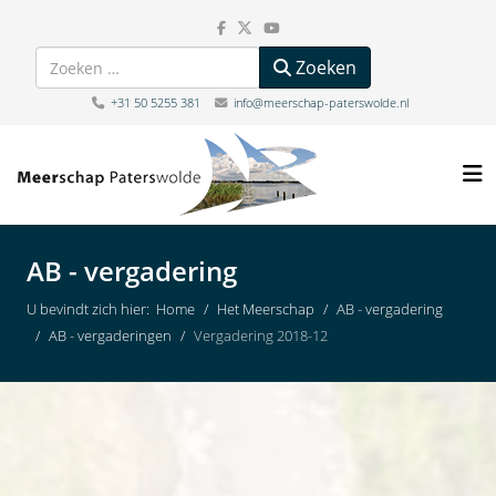
Zoeken
Zoeken
+31 50 5255 381
info@meerschap-paterswolde.nl
AB - vergadering
U bevindt zich hier:
Home
Het Meerschap
AB - vergadering
AB - vergaderingen
Vergadering 2018-12