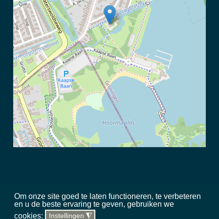
Om onze site goed te laten functioneren, te verbeteren
en u de beste ervaring te geven, gebruiken we
©
2026 Meerschap Paterswolde |
privacy disclaimer
|
regels in het
cookies:
Instellingen
◮
gebied
|
sitemap
|
team
|
toegankelijkheid