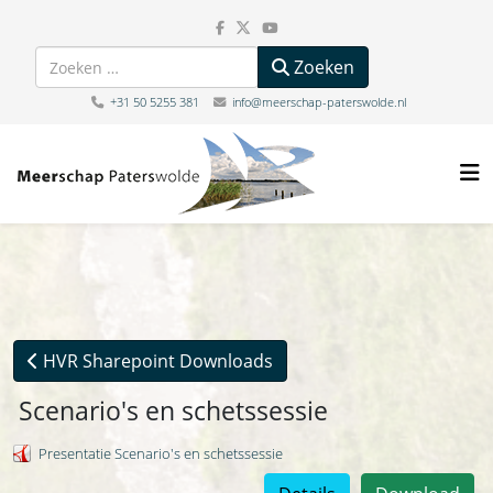
Zoeken
Zoeken
+31 50 5255 381
info@meerschap-paterswolde.nl
HVR Sharepoint Downloads
Scenario's en schetssessie
Presentatie Scenario's en schetssessie