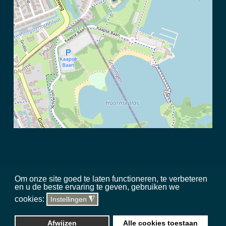
Om onze site goed te laten functioneren, te verbeteren
en u de beste ervaring te geven, gebruiken we
©
2026 Meerschap Paterswolde |
privacy disclaimer
|
regels in het
cookies:
Instellingen
◮
gebied
|
sitemap
|
team
|
toegankelijkheid
Website, hosting & updates
Silverstone Studio
Afwijzen
Alle cookies toestaan