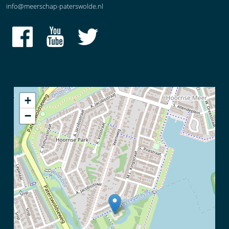
info@meerschap-paterswolde.nl
+
−