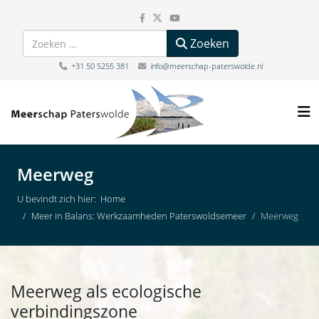
Zoeken
Zoeken
+31 50 5255 381
info@meerschap-paterswolde.nl
Meerweg
U bevindt zich hier:
Home
Meer in Balans: Werkzaamheden Paterswoldsemeer
Meerweg
Meerweg als ecologische
verbindingszone