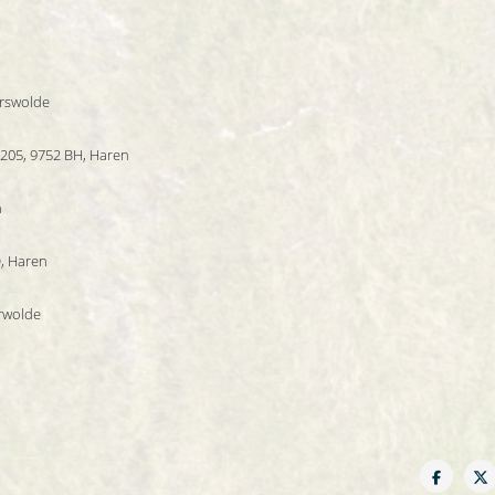
erswolde
205, 9752 BH, Haren
n
, Haren
erwolde