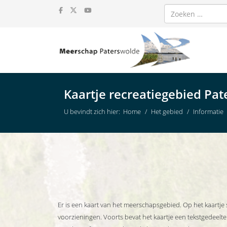
Zoeken
Kaartje recreatiegebied Pa
U bevindt zich hier:
Home
Het gebied
Informatie
Er is een kaart van het meerschapsgebied. Op het kaartje 
voorzieningen. Voorts bevat het kaartje een tekstgedeelt