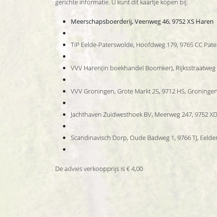
gerichte informatie. U kunt dit kaartje kopen bij:
Meerschapsboerderij, Veenweg 46, 9752 XS Haren
TiP Eelde-Paterswolde, Hoofdweg 179, 9765 CC Pat
VVV Haren(in boekhandel Boomker), Rijksstraatweg 
VVV Groningen, Grote Markt 25, 9712 HS, Groninge
Jachthaven Zuidwesthoek BV, Meerweg 247, 9752 XD
Scandinavisch Dorp, Oude Badweg 1, 9766 TJ, Eeld
De advies verkoopprijs is € 4,00