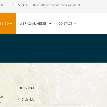
+31 50 5255 381
info@meerschap-paterswolde.nl
EBIED
WERKZAAMHEDEN
CONTACT
INFORMATIE
eve
Sluistijden
n