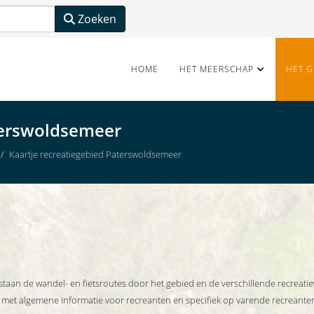
Zoeken
HOME
HET MEERSCHAP
HET G
terswoldsemeer
Kaartje recreatiegebied Paterswoldsemeer
staan de wandel- en fietsroutes door het gebied en de verschillende recreati
e met algemene informatie voor recreanten en specifiek op varende recreante