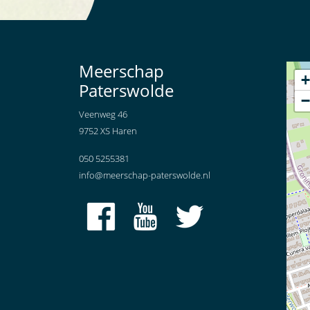
Meerschap
+
Paterswolde
−
Veenweg 46
9752 XS Haren
050 5255381
info@meerschap-paterswolde.nl