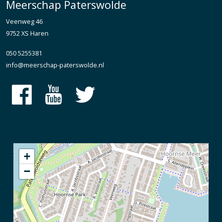
Meerschap Paterswolde
Veenweg 46
9752 XS Haren
050 5255381
info@meerschap-paterswolde.nl
+
−