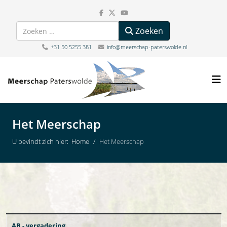
Zoeken
Zoeken
+31 50 5255 381
info@meerschap-paterswolde.nl
Het Meerschap
U bevindt zich hier:
Home
Het Meerschap
Artikelen
Titel
AB - vergadering