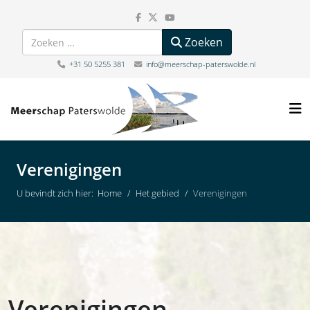
Zoeken
Zoeken
+31 50 5255 381
info@meerschap-paterswolde.nl
Verenigingen
U bevindt zich hier:
Home
Het gebied
Verenigingen
Verenigingen