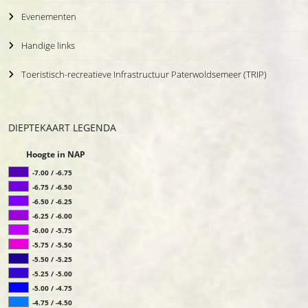
Evenementen
Handige links
Toeristisch-recreatieve Infrastructuur Paterwoldsemeer (TRIP)
DIEPTEKAART LEGENDA
Hoogte in NAP
-7.00 / -6.75
-6.75 / -6.50
-6.50 / -6.25
-6.25 / -6.00
-6.00 / -5.75
-5.75 / -5.50
-5.50 / -5.25
-5.25 / -5.00
-5.00 / -4.75
-4.75 / -4.50