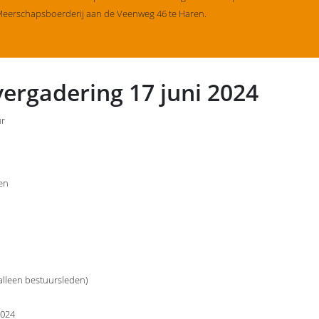
Meerschapsboerderij aan de Veenweg 46 te Haren.
ergadering 17 juni 2024
ur
en
(alleen bestuursleden)
2024