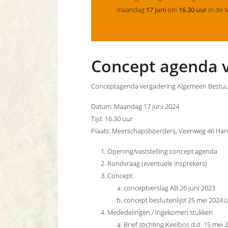
maandag
17 juni
om
16.30 uur
in de 
Concept agenda v
Conceptagenda vergadering Algemeen Bestu
Datum: Maandag 17 juni 2024
Tijd: 16.30 uur
Plaats: Meerschapsboerderij, Veenweg 46 Har
Opening/vaststelling concept agenda
Rondvraag (eventuele insprekers)
Concept
conceptverslag AB 26 juni 2023
concept besluitenlijst 25 mei 2024 
Mededelingen / Ingekomen stukken
Brief stichting Keelbos d.d. 15 mei 