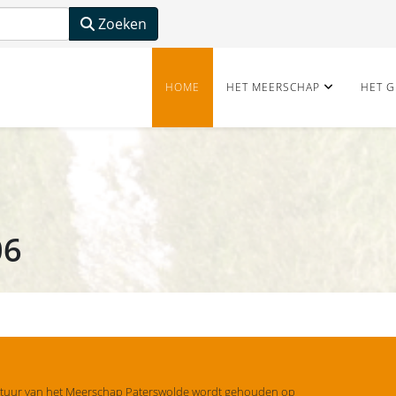
Zoeken
HOME
HET MEERSCHAP
HET G
06
stuur van het Meerschap Paterswolde wordt gehouden op