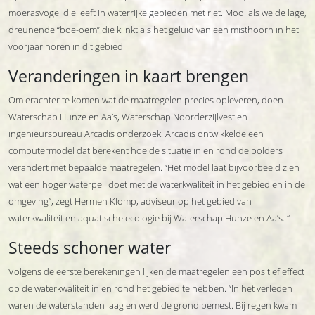
moerasvogel die leeft in waterrijke gebieden met riet. Mooi als we de lage,
dreunende “boe-oem” die klinkt als het geluid van een misthoorn in het
voorjaar horen in dit gebied
Veranderingen in kaart brengen
Om erachter te komen wat de maatregelen precies opleveren, doen
Waterschap Hunze en Aa’s, Waterschap Noorderzijlvest en
ingenieursbureau Arcadis onderzoek. Arcadis ontwikkelde een
computermodel dat berekent hoe de situatie in en rond de polders
verandert met bepaalde maatregelen. “Het model laat bijvoorbeeld zien
wat een hoger waterpeil doet met de waterkwaliteit in het gebied en in de
omgeving”, zegt Hermen Klomp, adviseur op het gebied van
waterkwaliteit en aquatische ecologie bij Waterschap Hunze en Aa’s. “
Steeds schoner water
Volgens de eerste berekeningen lijken de maatregelen een positief effect
op de waterkwaliteit in en rond het gebied te hebben. “In het verleden
waren de waterstanden laag en werd de grond bemest. Bij regen kwam