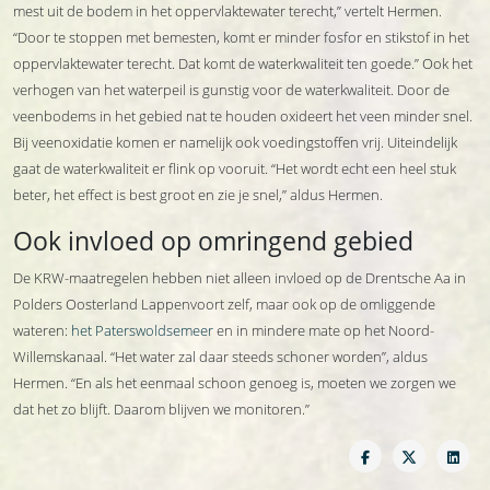
mest uit de bodem in het oppervlaktewater terecht,” vertelt Hermen.
“Door te stoppen met bemesten, komt er minder fosfor en stikstof in het
oppervlaktewater terecht. Dat komt de waterkwaliteit ten goede.” Ook het
verhogen van het waterpeil is gunstig voor de waterkwaliteit. Door de
veenbodems in het gebied nat te houden oxideert het veen minder snel.
Bij veenoxidatie komen er namelijk ook voedingstoffen vrij. Uiteindelijk
gaat de waterkwaliteit er flink op vooruit. “Het wordt echt een heel stuk
beter, het effect is best groot en zie je snel,” aldus Hermen.
Ook invloed op omringend gebied
De KRW-maatregelen hebben niet alleen invloed op de Drentsche Aa in
Polders Oosterland Lappenvoort zelf, maar ook op de omliggende
wateren:
het Paterswoldsemeer
en in mindere mate op het Noord-
Willemskanaal. “Het water zal daar steeds schoner worden”, aldus
Hermen. “En als het eenmaal schoon genoeg is, moeten we zorgen we
dat het zo blijft. Daarom blijven we monitoren.”