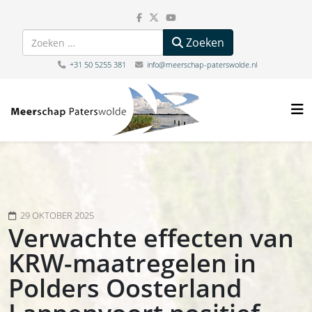
Zoeken
Zoeken
+31 50 5255 381
info@meerschap-paterswolde.nl
29 OKTOBER 2025
Verwachte effecten van
KRW-maatregelen in
Polders Oosterland