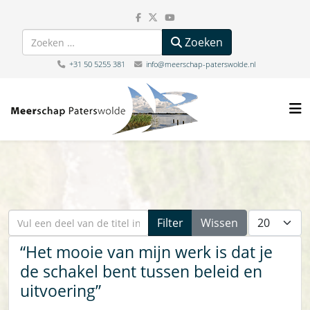
Zoeken
Zoeken
+31 50 5255 381
info@meerschap-paterswolde.nl
Vul een deel van de titel in
Toon #
Filter
Wissen
“Het mooie van mijn werk is dat je
de schakel bent tussen beleid en
uitvoering”