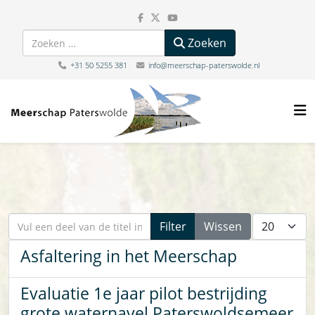
Zoeken
Zoeken
+31 50 5255 381
info@meerschap-paterswolde.nl
Vul een deel van de titel in
Toon #
Filter
Wissen
Asfaltering in het Meerschap
Evaluatie 1e jaar pilot bestrijding
grote waternavel Paterswoldsemeer