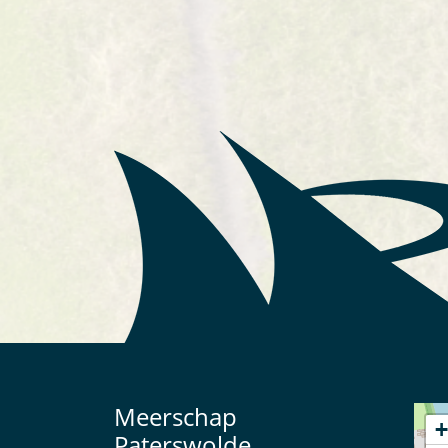
Meerschap
+
Paterswolde