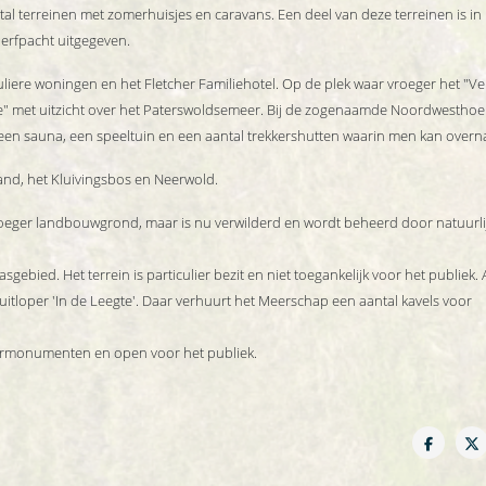
l terreinen met zomerhuisjes en caravans. Een deel van deze terreinen is in
 erfpacht uitgegeven.
iculiere woningen en het Fletcher Familiehotel. Op de plek waar vroeger het "V
me" met uitzicht over het Paterswoldsemeer. Bij de zogenaamde Noordwesthoe
 een sauna, een speeltuin en een aantal trekkershutten waarin men kan overn
land, het Kluivingsbos en Neerwold.
oeger landbouwgrond, maar is nu verwilderd en wordt beheerd door natuurli
gebied. Het terrein is particulier bezit en niet toegankelijk voor het publiek.
itloper 'In de Leegte'. Daar verhuurt het Meerschap een aantal kavels voor
tuurmonumenten en open voor het publiek.