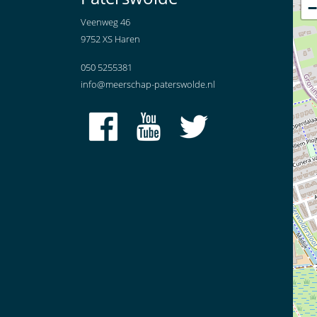
−
Veenweg 46
9752 XS Haren
050 5255381
info@meerschap-paterswolde.nl