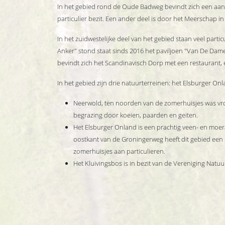
In het gebied rond de Oude Badweg bevindt zich een aanta
particulier bezit. Een ander deel is door het Meerschap in
In het zuidwestelijke deel van het gebied staan veel part
Anker" stond staat sinds 2016 het paviljoen "Van De Da
bevindt zich het Scandinavisch Dorp met een restaurant,
In het gebied zijn drie natuurterreinen: het Elsburger On
Neerwold, ten noorden van de zomerhuisjes was vr
begrazing door koeien, paarden en geiten.
Het Elsburger Onland is een prachtig veen- en moeras
oostkant van de Groningerweg heeft dit gebied een u
zomerhuisjes aan particulieren.
Het Kluivingsbos is in bezit van de Vereniging Na