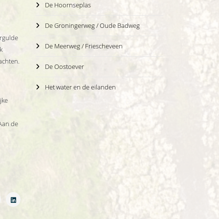
De Hoornseplas
De Groningerweg / Oude Badweg
ergulde
De Meerweg / Friescheveen
k
achten.
De Oostoever
Het water en de eilanden
jke
 Aan de