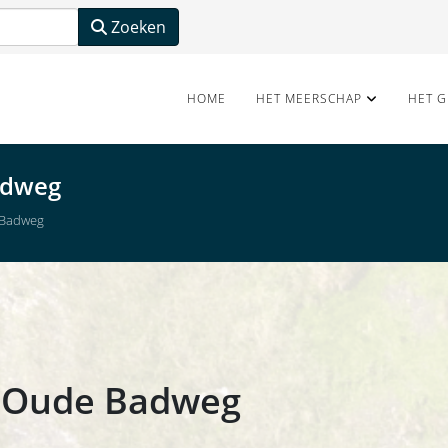
Zoeken
HOME
HET MEERSCHAP
HET G
adweg
 Badweg
/ Oude Badweg