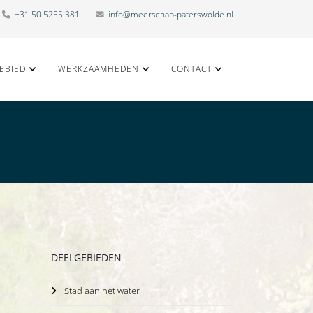
+31 50 5255 381
info@meerschap-paterswolde.nl
EBIED
WERKZAAMHEDEN
CONTACT
DEELGEBIEDEN
Stad aan het water